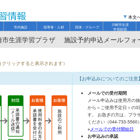
本文
川崎市生涯
市内施設
指導者・人材
団体・グループ
学習財団
崎市生涯学習プラザ 施設予約申込メールフォ
て（クリックすると表示されます）
【お申込みについてのご注意
メールでの受付期間
メール申込みは使用月の抽
から＜ご使用予定日＞の3
す。 お急ぎの方は、プラ
ください（044-733-5560
※
メールでの受付開始日
お申込みの承認