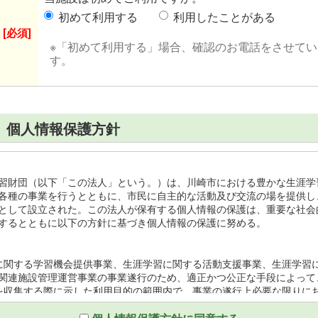
初めて利用する
利用したことがある
[必須]
※「初めて利用する」場合、確認のお電話をさせて
す。
 個人情報保護方針
習財団（以下「この法人」という。）は、川崎市における豊かな生涯学
各種の事業を行うとともに、市民に自主的な活動及び交流の場を提供し
として設立された。この法人が保有する個人情報の保護は、重要な社会
するとともに以下の方針に基づき個人情報の保護に努める。
に関する学習機会提供事業、生涯学習に関する活動支援事業、生涯学習
関連施設管理運営事業の事業遂行のため、適正かつ公正な手段によって
を収集する際に示した利用目的の範囲内で、事業の遂行上必要な限りに
を第三者との間で共同利用し、又は個人情報の取扱いを第三者に委託す
、秘密保持をさせるために、適正な管理及び監督を行う。