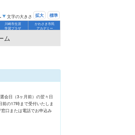
拡大
標準
へ
文字の大きさ
川崎市生涯
かわさき市民
学習プラザ
アカデミー
ーム
】
選会日（3ヶ月前）の翌々日
日前の17時まで受付いたしま
ザ窓口または電話でお申込み
）