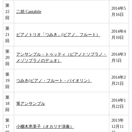
第
2014年5
22
二胡 Cantabile
月16日
回
第
2014年4
21
ピアノトリオ「つみき」(ピアノ、フルート）
月10日
回
第
アンサンブル・トゥッティ（ピアノとソプラノ・
2014年3
20
メゾソプラノのデュオ）
月5日
回
第
2014年2
19
つみき(ピアノ・フルート・バイオリン）
月21日
回
第
2014年1
18
箏アンサンブル
月22日
回
第
2013年
17
小棚木恵美子（オカリナ演奏）
12月11