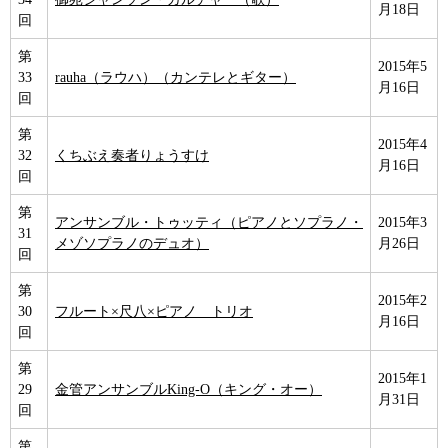
月18日
回
第
2015年5
33
rauha（ラウハ）（カンテレとギター）
月16日
回
第
2015年4
32
くちぶえ奏者りょうすけ
月16日
回
第
アンサンブル・トゥッティ（ピアノとソプラノ・
2015年3
31
メゾソプラノのデュオ）
月26日
回
第
2015年2
30
フルート×尺八×ピアノ トリオ
月16日
回
第
2015年1
29
金管アンサンブルKing-O（キング・オー）
月31日
回
第