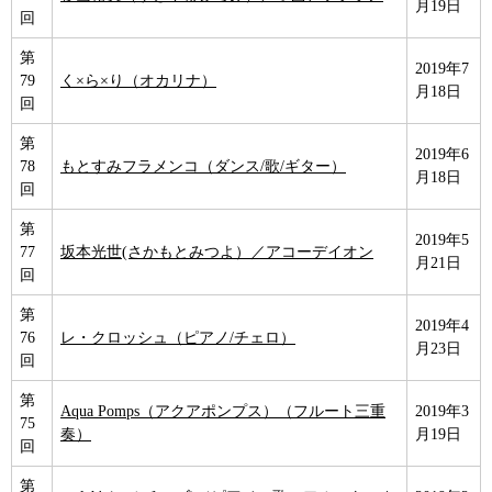
月19日
回
第
2019年7
79
く×ら×り（オカリナ）
月18日
回
第
2019年6
78
もとすみフラメンコ（ダンス/歌/ギター）
月18日
回
第
2019年5
77
坂本光世(さかもとみつよ）／アコーデイオン
月21日
回
第
2019年4
76
レ・クロッシュ（ピアノ/チェロ）
月23日
回
第
Aqua Pomps（アクアポンプス）（フルート三重
2019年3
75
奏）
月19日
回
第