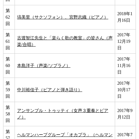
第
2018年1
62
塙美里（サクソフォン）、宮野志織（ピアノ）
月16日
回
第
2017年
古渡智江先生と「楽らく歌の教室」の皆さん（声
61
12月19
楽/合唱）
回
日
第
2017年
60
本島洋子（声楽/ソプラノ）
11月16
回
日
第
2017年
59
中川裕佳子（ピアノと弾き語り）
10月17
回
日
第
アンサンブル・トゥッティ（女声３重奏とピア
2017年9
58
ノ）
月12日
回
第
ヘルマンハープグループ「オカプラ」（ヘルマン
2017年7
57