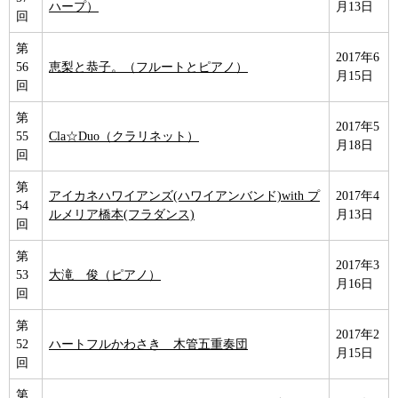
ハープ）
月13日
回
第
2017年6
56
恵梨と恭子。（フルートとピアノ）
月15日
回
第
2017年5
55
Cla☆Duo（クラリネット）
月18日
回
第
アイカネハワイアンズ(ハワイアンバンド)with プ
2017年4
54
ルメリア橋本(フラダンス)
月13日
回
第
2017年3
53
大滝 俊（ピアノ）
月16日
回
第
2017年2
52
ハートフルかわさき 木管五重奏団
月15日
回
第