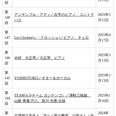
回
第
アンサンブル・アディ／左手のピアノ、コントラ
2025年5
148
バス
月15日
回
第
2025年4
147
Les Cloches(レ・クロッシュ)／ピアノ、チェロ
月17日
回
第
2025年3
146
＠絆＿大正琴／大正琴、ピアノ
月13日
回
第
2025年2
145
YOSHIOTOKO／ギター＆ボーカル
月13日
回
第
TEAM-4.5(チーム ヨンテンゴ）／津軽三味線、
2025年1
144
山根 菁童/尺八、前川 光香/太鼓
月16日
回
第
2024年
古渡智江先生と「楽らく歌の教室」の皆さん／合