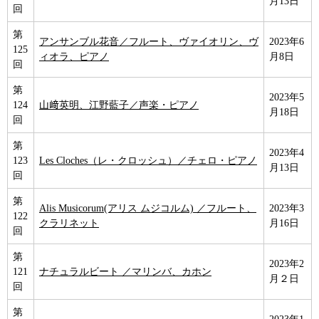
月13日
回
第
アンサンブル花音／フルート、ヴァイオリン、ヴ
2023年6
125
ィオラ、ピアノ
月8日
回
第
2023年5
124
山﨑英明、江野藍子／声楽・ピアノ
月18日
回
第
2023年4
123
Les Cloches（レ・クロッシュ）／チェロ・ピアノ
月13日
回
第
Alis Musicorum(アリス ムジコルム) ／フルート、
2023年3
122
クラリネット
月16日
回
第
2023年2
121
ナチュラルビート ／マリンバ、カホン
月２日
回
第