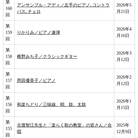
第
アンサンブル・アディ／左手のピアノ､コントラ
2026年5
160
バス､チェロ
月21日
回
第
2026年4
159
りかりみ／ピアノ連弾
月16日
回
第
2026年3
158
椎野みち子／クラシックギター
月12日
回
第
2026年2
157
恩田優美子／ピアノ
月12日
回
第
2026年1
156
和楽ちどり／三味線、唄、鼓、太鼓
月15日
回
第
古渡智江先生と「楽らく歌の教室」の皆さん／合
2025年
155
唱
12月9日
回