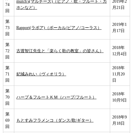
mulch's(マルチーズ)（ピアノ・歌・フルート・カ
2019年2
74
ホンなど）
月21日
回
第
2019年1
73
Rapport(ラポア)（ボーカル/ピアノ/コーラス）
月17日
回
第
2018年
72
古渡智江先生と「楽らく歌の教室」の皆さん）
12月4日
回
第
2018年
71
妃城みれい（ヴィオリラ）
11月20
回
日
第
2018年
70
ハープ＆フルートＫＭ（ハープ/フルート）
10月9日
回
第
2018年9
69
もとすみフラメンコ（ダンス/歌/ギター）
月18日
回