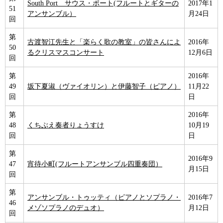
South Port サウス・ポート(フルートとギターの
2017年1
51
アンサンブル）
月24日
回
第
古渡智江先生と「楽らく歌の教室」の皆さんによ
2016年
50
るクリスマスコンサート
12月6日
回
第
2016年
49
坂下夏淑（ヴァイオリン）と伊藤智子（ピアノ）
11月22
回
日
第
2016年
48
くちぶえ奏者りょうすけ
10月19
回
日
第
2016年9
47
宵待小町(フルートアンサンブル四重奏団）
月15日
回
第
アンサンブル・トゥッティ（ピアノとソプラノ・
2016年7
46
メゾソプラノのデュオ）
月12日
回