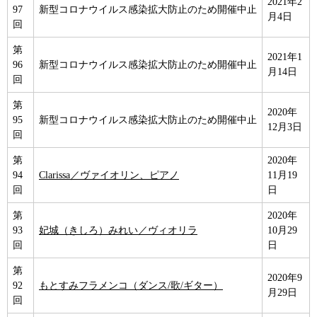
2021年2
97
新型コロナウイルス感染拡大防止のため開催中止
月4日
回
第
2021年1
96
新型コロナウイルス感染拡大防止のため開催中止
月14日
回
第
2020年
95
新型コロナウイルス感染拡大防止のため開催中止
12月3日
回
第
2020年
94
Clarissa／ヴァイオリン、ピアノ
11月19
回
日
第
2020年
93
妃城（きしろ）みれい／ヴィオリラ
10月29
回
日
第
2020年9
92
もとすみフラメンコ（ダンス/歌/ギター）
月29日
回