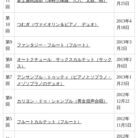
11
富士通民謡部（津軽三味線、尺八、太鼓、唄）
月25日
回
第
2013年4
10
つむぎ（ヴァイオリン＆ピアノ デュオ）
月18日
回
第9
2013年3
ファンタジー・フルート（フルート）
回
月2日
第8
オートクチュール サックスカルテット（サック
2013年2
回
ス）
月6日
第7
アンサンブル・トゥッティ（ピアノとソプラノ・
2013年1
回
メゾソプラノのデュオ）
月23日
2012年
第6
カリヨン・ドゥ・シャンブル（男女混声合唱）
12月22
回
日
第5
2012年
フルートカルテット（フルート）
回
11月5日
2012年