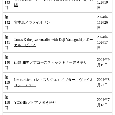
143
12月10
唱
回
日
第
2024年
142
宮本恵／ヴァイオリン
11月26
回
日
第
2024年
James.K the jazz vocalist with Koji Yamaguchi／ボー
141
10月17
カル、ピアノ
回
日
第
2024年9
140
山野 和男／アコースティックギター弾き語り
月19日
回
第
Les cerisiers（レ・スリジエ）／ギター、ヴァイオ
2024年8
139
リン、チェロ
月22日
回
第
2024年7
138
YOSHIE／ピアノ弾き語り
月18日
回