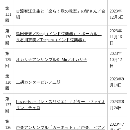
第
古渡智江先生と「楽らく歌の教室」の皆さん／合
2023年
131
唱
12月5日
回
第
2023年
島田未来／Esraj（インド弦楽器）・ボーカル、
130
11月16
長谷川恵美／Tanpura（インド弦楽器）
回
日
第
2023年
129
オカリナアンサンブルKuMu／オカリナ
10月12
回
日
第
2023年9
128
二胡カンタービレ／二胡
月14日
回
第
Les cerisiers（レ・スリジエ）／ギター、ヴァイオ
2023年8
127
リン、チェロ
月24日
回
第
2023年7
126
声楽アンサンブル「ガーネット」／声楽、ピアノ