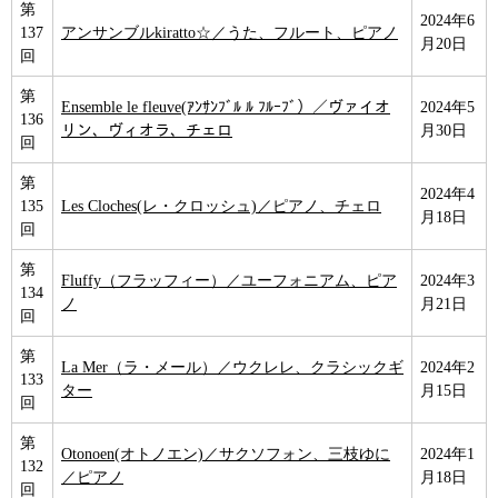
第
2024年6
137
アンサンブルkiratto☆／うた、フルート、ピアノ
月20日
回
第
Ensemble le fleuve(ｱﾝｻﾝﾌﾞﾙ ﾙ ﾌﾙｰﾌﾞ）／ヴァイオ
2024年5
136
リン、ヴィオラ、チェロ
月30日
回
第
2024年4
135
Les Cloches(レ・クロッシュ)／ピアノ、チェロ
月18日
回
第
Fluffy（フラッフィー）／ユーフォニアム、ピア
2024年3
134
ノ
月21日
回
第
La Mer（ラ・メール）／ウクレレ、クラシックギ
2024年2
133
ター
月15日
回
第
Otonoen(オトノエン)／サクソフォン、三枝ゆに
2024年1
132
／ピアノ
月18日
回