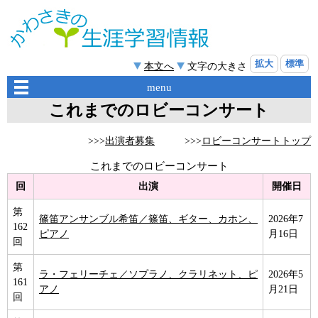
拡大
標準
本文へ
文字の大きさ
menu
これまでのロビーコンサート
>>>
出演者募集
>>>
ロビーコンサートトップ
これまでのロビーコンサート
回
出演
開催日
第
篠笛アンサンブル希笛／篠笛、ギター、カホン、
2026年7
162
ピアノ
月16日
回
第
ラ・フェリーチェ／ソプラノ、クラリネット、ピ
2026年5
161
アノ
月21日
回