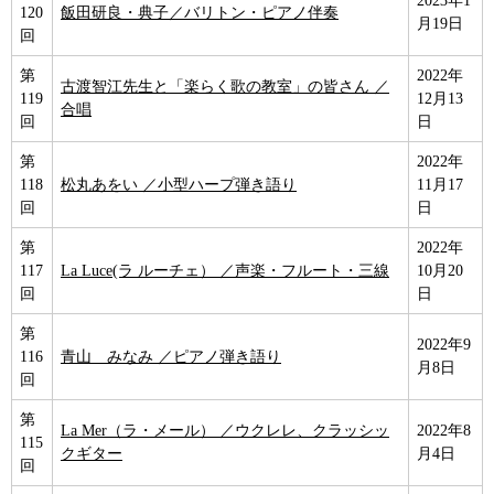
2023年1
120
飯田研良・典子／バリトン・ピアノ伴奏
月19日
回
第
2022年
古渡智江先生と「楽らく歌の教室」の皆さん ／
119
12月13
合唱
回
日
第
2022年
118
松丸あをい ／小型ハープ弾き語り
11月17
回
日
第
2022年
117
La Luce(ラ ルーチェ） ／声楽・フルート・三線
10月20
回
日
第
2022年9
116
青山 みなみ ／ピアノ弾き語り
月8日
回
第
La Mer（ラ・メール） ／ウクレレ、クラッシッ
2022年8
115
クギター
月4日
回