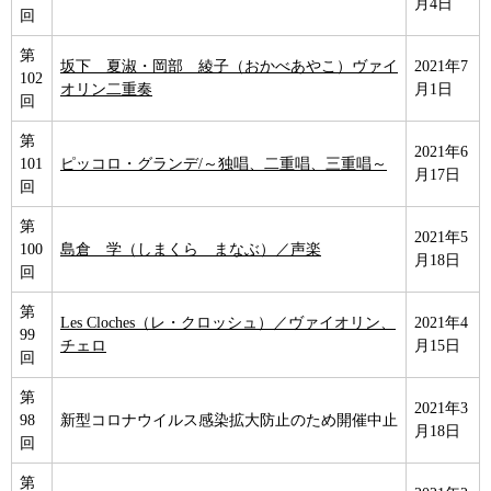
月4日
回
第
坂下 夏淑・岡部 綾子（おかべあやこ）ヴァイ
2021年7
102
オリン二重奏
月1日
回
第
2021年6
101
ピッコロ・グランデ/～独唱、二重唱、三重唱～
月17日
回
第
2021年5
100
島倉 学（しまくら まなぶ）／声楽
月18日
回
第
Les Cloches（レ・クロッシュ）／ヴァイオリン、
2021年4
99
チェロ
月15日
回
第
2021年3
98
新型コロナウイルス感染拡大防止のため開催中止
月18日
回
第