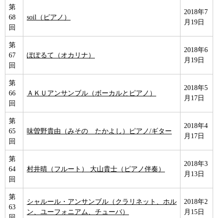
第
2018年7
68
soil（ピアノ）
月19日
回
第
2018年6
67
ぽぽるて（オカリナ）
月19日
回
第
2018年5
66
ＡＫＵアンサンブル（ボーカルとピアノ）
月17日
回
第
2018年4
65
味曽野貴由（みその たかよし）ピアノ/ギター
月17日
回
第
2018年3
64
村井晴（フルート） 大山貴士（ピアノ伴奏）
月13日
回
第
シャルール・アンサンブル（クラリネット、ホル
2018年2
63
ン、ユーフォニアム、チューバ）
月15日
回