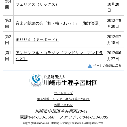
第4
フェリアス（サックス）
10月20
回
日
第3
2012年9
音楽と朗読の会「和・輪・わっ！」（和洋楽器）
回
月20日
第2
2012年7
まりりん（キーボード）
回
月18日
第1
アンサンブル・コラソン（マンドリン、マンドラ
2012年6
回
など）
月27日
ページの先頭に戻る
サイトマップ
個人情報・リンク・著作権等について
お問い合わせ
川崎市中原区今井南町28-41
電話:044-733-5560 ファックス:044-739-0085
Copyright(C) Kawasaki Lifelong Learning Foundation. All right reserved.