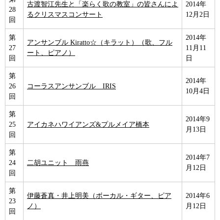
古渡智江先生と「楽らく歌の教室」の皆さんによ
2014年
28
るクリスマスコンサート
12月2日
回
第
2014年
アンサンブル Kiratto☆（キラット）（歌、フル
27
11月11
ート、ピアノ）
回
日
第
2014年
26
コーラスアンサンブル IRIS
10月4日
回
第
2014年9
25
アイカネハワイアンズ&プルメイア橋本
月13日
回
第
2014年7
24
二胡ユニット 雨燕
月12日
回
第
伊藤蒼真・井上明美（ボーカル・ギター、ピア
2014年6
23
ノ）
月12日
回