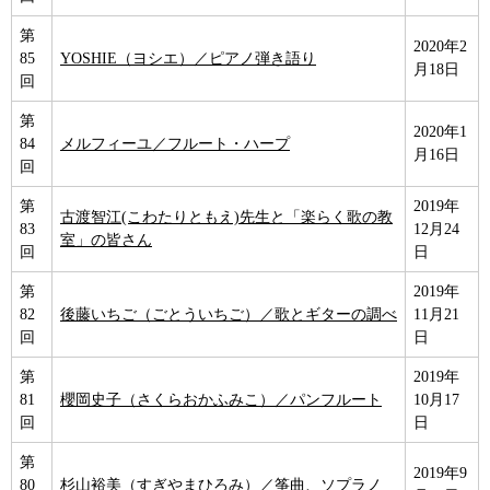
第
2020年2
85
YOSHIE（ヨシエ）／ピアノ弾き語り
月18日
回
第
2020年1
84
メルフィーユ／フルート・ハープ
月16日
回
第
2019年
古渡智江(こわたりともえ)先生と「楽らく歌の教
83
12月24
室」の皆さん
回
日
第
2019年
82
後藤いちご（ごとういちご）／歌とギターの調べ
11月21
回
日
第
2019年
81
櫻岡史子（さくらおかふみこ）／パンフルート
10月17
回
日
第
2019年9
80
杉山裕美（すぎやまひろみ）／筝曲、ソプラノ