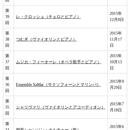
回
第
2015年
39
レ・クロッシュ（チェロとピアノ）
12月8日
回
第
2015年
38
つむぎ（ヴァイオリンとピアノ）
11月17
回
日
第
2015年
37
ムジカ・フィーオーレ（オペラ歌手とピアノ）
10月13
回
日
第
2015年9
36
Ensemble SaMar（サクソフォーンとマリンバ）
月29日
回
第
2015年7
35
シャリヴァリ（ヴァイオリンとアコーディオン）
月18日
回
第
2015年6
34
御苑シャンソン・カルチャー（歌）