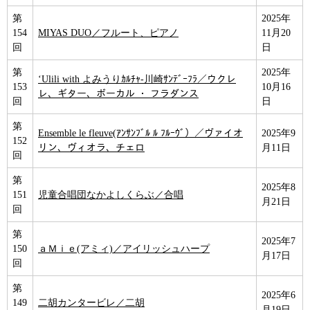
第
2025年
154
MIYAS DUO／フルート、ピアノ
11月20
回
日
第
2025年
‘Ulili with よみうりｶﾙﾁｬ‐川崎ｻﾝﾃﾞｰﾌﾗ／ウクレ
153
10月16
レ、ギター、ボーカル ・ フラダンス
回
日
第
Ensemble le fleuve(ｱﾝｻﾝﾌﾞﾙ ﾙ ﾌﾙｰｳﾞ）／ヴァイオ
2025年9
152
リン、ヴィオラ、チェロ
月11日
回
第
2025年8
151
児童合唱団なかよしくらぶ／合唱
月21日
回
第
2025年7
150
ａＭｉｅ(アミィ)／アイリッシュハープ
月17日
回
第
2025年6
149
二胡カンタービレ／二胡
月19日