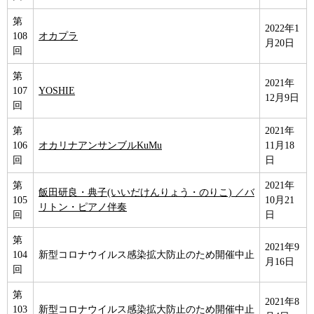
第
2022年1
108
オカプラ
月20日
回
第
2021年
107
YOSHIE
12月9日
回
第
2021年
106
オカリナアンサンブルKuMu
11月18
回
日
第
2021年
飯田研良・典子(いいだけんりょう・のりこ) ／バ
105
10月21
リトン・ピアノ伴奏
回
日
第
2021年9
104
新型コロナウイルス感染拡大防止のため開催中止
月16日
回
第
2021年8
103
新型コロナウイルス感染拡大防止のため開催中止