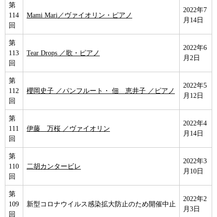
第
2022年7
114
Mami Mari／ヴァイオリン・ピアノ
月14日
回
第
2022年6
113
Tear Drops ／歌・ピアノ
月2日
回
第
2022年5
112
櫻岡史子 ／パンフルート・ 佃 恵井子 ／ピアノ
月12日
回
第
2022年4
111
伊藤 万桜 ／ヴァイオリン
月14日
回
第
2022年3
110
二胡カンタービレ
月10日
回
第
2022年2
109
新型コロナウイルス感染拡大防止のため開催中止
月3日
回