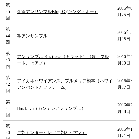
第
2016年6
45
金管アンサンブルKing-O (キング・オー）
月25日
回
第
2016年5
44
箏アンサンブル
月18日
回
第
アンサンブル Kiratto☆（キラット）（歌、フル
2016年4
43
ート、ピアノ）
月19日
回
第
アイカネハワイアンズ、プルメリア橋本（ハワイ
2016年3
42
アンバンドとフラチーム）
月17日
回
第
2016年2
41
Ilmalaiva（カンテレアンサンブル）
月18日
回
第
2016年1
40
二胡カンタービレ（二胡とピアノ）
月21日