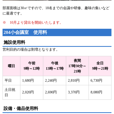
部屋面積は30㎡ですので、18名までの会議や研修、趣味の集いなど
に最適です。
※ 10月より貸出を開始いたします。
204小会議室 使用料
施設使用料
営利目的の場合は割増となります。
夜間
午前
午後
全日
曜日
17時30分～
9時～12時
13時～17時
9時～21時
21時
平日
1,680円
2,240円
2,810円
6,730円
土日祝
2,020円
2,690円
3,370円
8,080円
日
設備・備品使用料