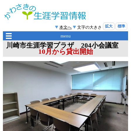
拡大
標準
本文へ
文字の大きさ
menu
川崎市生涯学習プラザ 204小会議室
10月から貸出開始