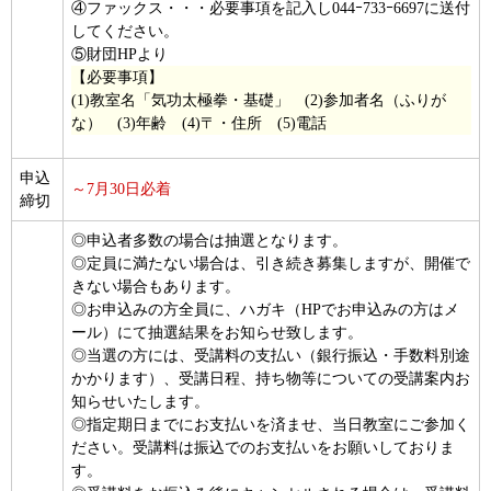
④ファックス・・・必要事項を記入し044ｰ733ｰ6697に送付
してください。
⑤財団HPより
【必要事項】
(1)教室名「気功太極拳・基礎」 (2)参加者名（ふりが
な） (3)年齢 (4)〒・住所 (5)電話
申込
～7月30日必着
締切
◎申込者多数の場合は抽選となります。
◎定員に満たない場合は、引き続き募集しますが、開催で
きない場合もあります。
◎お申込みの方全員に、ハガキ（HPでお申込みの方はメ
ール）にて抽選結果をお知らせ致します。
◎当選の方には、受講料の支払い（銀行振込・手数料別途
かかります）、受講日程、持ち物等についての受講案内お
知らせいたします。
◎指定期日までにお支払いを済ませ、当日教室にご参加く
ださい。受講料は振込でのお支払いをお願いしておりま
す。