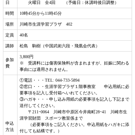
日
火曜日 全4回 （予備日：休講時後日調整）
時間
10時45分から11時45分
場所
川崎市生涯学習プラザ 402
定員
40名
講師
松島 駒樹（中国武術六段・飛凰会代表）
3,800円
参加
※ 受講料には傷害保険料が含まれますが、妊娠に関わる
費
事由には適用されません。
①電話・・・TEL: 044-733-5894
②窓口・・・生涯学習プラザ１階事務室 申込用紙に必
要事項を記入し受付箱へいれてください。
③ハガキ・・・申し込み用紙の必要事項を記入し下記まで
送付してください。
〒211ｰ0064 川崎市中原区今井南町28ｰ41 川崎市生
涯学習財団 スポーツ教室係まで
申込
（必要事項をご記入ください。申込用紙をハガキに添
方法
付しても結構です。）