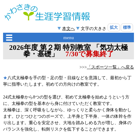
拡大
標準
本文へ
文字の大きさ
menu
2026年度 第２期 特別教室 「気功太極
拳・基礎」
7/30で募集終了
>>>
「スポーツ一覧」へ戻る
★
八式太極拳を手の型・足の型・目線などを意識して、最初から丁
寧に指導いたします。初めての方向けの教室です。
24式太極拳から8つの型を選び、初めて太極拳を始めようという方
に、太極拳の型を基本から身に付けていただく教室です。
太極拳は、深く呼吸をしながら、ゆっくりと柔らかく身体を動かし
ます。ひとつひとつのポーズで、上半身と下半身、一体の体幹を作
り出します。重心を安定させ、大地を踏みしめる力が増し、身体の
バランスを強化し、転倒リスクを低下することができます。