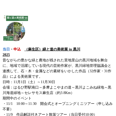
当日
・
申込
（麻生区）緑と道の美術展 in 黒川
2025
昔ながらの豊かな緑と農地が残された里地里山の黒川地域を舞台
に、地域で活躍している現代の芸術作家が、黒川緑地管理協議会と
連携して、石・木・金属などの素材をいかした作品（32作家・31作
品）による美術展です。
日時：11月1日（土）～11月30日
会場：はるひ野駅南口～多摩よこやまの道～黒川よこみね緑地～黒
川海道緑地～セレサモス麻生店（約3.8Km）
期間中のイベント
・11/1 10:00～11:30 開会式とオープニングミニツアー（申し込み
不要）
・11/9 作品解説付きアート散策ツアー（当日受付10:00）