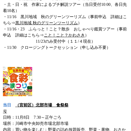
・土・日・祝 作家によるプチ解説ツアー（当日受付10:00、各日先
着10名）
・11/16 黒川地域 秋のグリーンツーリズム（事前申込 詳細はこ
ちら⇒
黒川地域 秋のグリーンツーリズム
）
・11/16・23 ふらっと！こと？散歩 おしゃべり鑑賞ツアー（事前
申込 詳細はこちら⇒
こと！こと？かわさき
）
11/23のみ受付中（１１/４現在）
・11/30 クロージングトークセッション（申し込み不要）
当日
（宮前区）北部市場 食祭祭
り
日時：11月8日 7:30～正午ごろ
場所：川崎市中央卸売市場北部市場
内容：買い物を楽しむ：野菜の詰め放題販売、野菜・果物、おさか