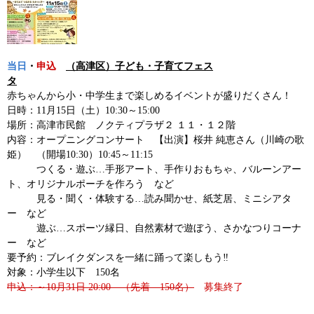
当日
・
申込
（高津区）子ども・子育てフェス
タ
赤ちゃんから小・中学生まで楽しめるイベントが盛りだくさん！
日時：11月15日（土）10:30～15:00
場所：高津市民館 ノクティプラザ２ １１・１２階
内容：オープニングコンサート 【出演】桜井 純恵さん（川崎の歌
姫） （開場10:30）10:45～11:15
つくる・遊ぶ…手形アート、手作りおもちゃ、バルーンアー
ト、オリジナルポーチを作ろう など
見る・聞く・体験する…読み聞かせ、紙芝居、ミニシアタ
ー など
遊ぶ…スポーツ縁日、自然素材で遊ぼう、さかなつりコーナ
ー など
要予約：ブレイクダンスを一緒に踊って楽しもう‼
対象：小学生以下 150名
申込：～10月31日 20:00 （先着 150名）
募集終了