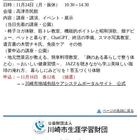
日時：11月24日（月・振休） 10:30～14:30
会場：高津市民館
内容：講座・講演、イベント・展示
（当日先着の講座・公園）
・椅子ヨガ体験、筋トレ教室、機能的ボイトレと昭和演歌、畑デビ
ュー、ペットと暮らす、ChatGPT、終活の準備、スマホ写真教室、
遺言書の木曽チキ氏、免疫ケア その他
（要申込の講座・公園）
・地元惣菜店が教える、簡単料理教室、「麹のある暮らしで整う体
と心」～おいしい健康習慣～、 JAZZを聴きながら学ぶ美味しい珈
琲の淹れ方、 暮らしにみどりを！苔玉づくり体験
申込：～11月16日 各12名 （抽選）
→→
川崎市地域包括ケアシステムポータルサイト 公式
ページの先頭に戻る