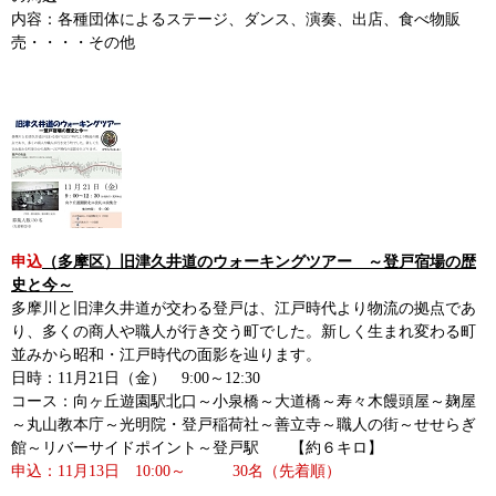
内容：各種団体によるステージ、ダンス、演奏、出店、食べ物販
売・・・・その他
申込
（多摩区）旧津久井道のウォーキングツアー ～登戸宿場の歴
史と今～
多摩川と旧津久井道が交わる登戸は、江戸時代より物流の拠点であ
り、多くの商人や職人が行き交う町でした。新しく生まれ変わる町
並みから昭和・江戸時代の面影を辿ります。
日時：11月21日（金） 9:00～12:30
コース：向ヶ丘遊園駅北口～小泉橋～大道橋～寿々木饅頭屋～麹屋
～丸山教本庁～光明院・登戸稲荷社～善立寺～職人の街～せせらぎ
館～リバーサイドポイント～登戸駅 【約６キロ】
申込：11月13日 10:00～ 30名（先着順）