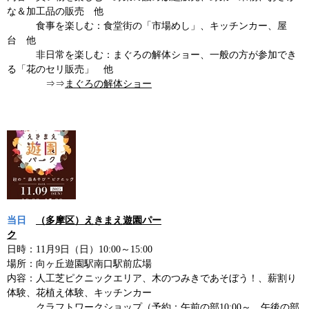
な＆加工品の販売 他
食事を楽しむ：食堂街の「市場めし」、キッチンカー、屋
台 他
非日常を楽しむ：まぐろの解体ショー、一般の方が参加でき
る「花のセリ販売」 他
⇒⇒
まぐろの解体ショー
当日
（多摩区）えきまえ遊園パー
ク
日時：11月9日（日）10:00～15:00
場所：向ヶ丘遊園駅南口駅前広場
内容：人工芝ピクニックエリア、木のつみきであそぼう！、薪割り
体験、花植え体験、キッチンカー
クラフトワークショップ（予約：午前の部10:00～、午後の部