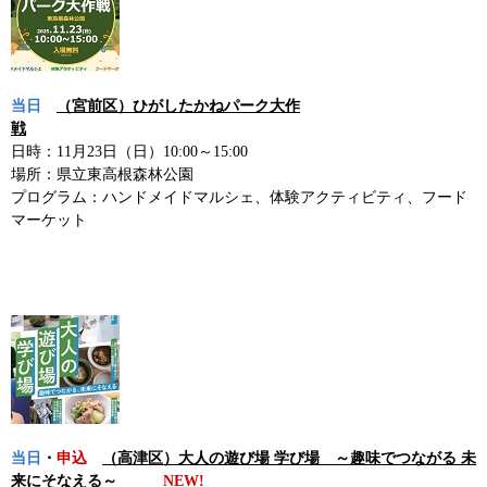
当日
（宮前区）ひがしたかねパーク大作
戦
日時：11月23日（日）10:00～15:00
場所：県立東高根森林公園
プログラム：ハンドメイドマルシェ、体験アクティビティ、フード
マーケット
当日
・
申込
（高津区）大人の遊び場 学び場 ～趣味でつながる 未
来にそなえる～
NEW!