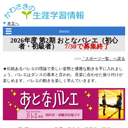
本文へ
menu
2026年度 第2期 おとなバレエ（初心
者・初級者）
7/30で募集終了
>>>
「スポーツ一覧」へ戻る
★伝統あるバレエの理論で美しい姿勢と優雅な動きを手に入れまし
ょう。バレエはダンスの基本と言われ、音楽に合わせた振り付けが
楽しめます。バレエの動きを楽しく学んでいきます。