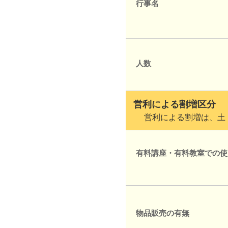
行事名
人数
営利による割増区分
営利による割増は、土・
有料講座・有料教室での使
物品販売の有無