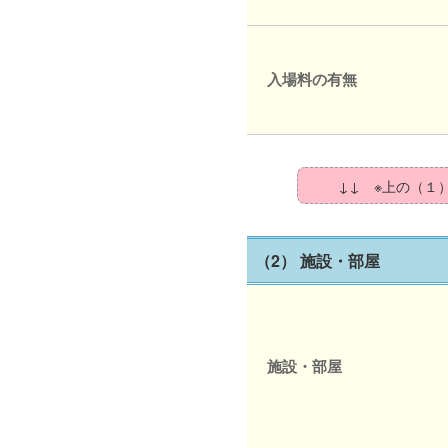
入場料の有無
↓↓ ※上の（１
（2） 施設・部屋
施設・部屋