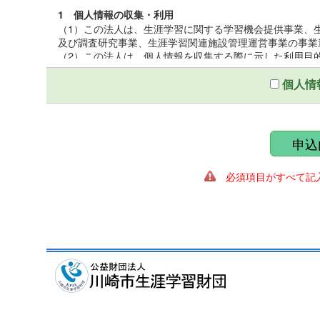
1 個人情報の収集・利用
（1）この法人は、生涯学習に関する学習機会提供事業、
及び調査研究事業、生涯学習関連施設管理運営事業の事業
（2）この法人は、個人情報を収集する際に示した利用目
（3）この法人は、個人情報を第三者との間で共同利用し
いて厳正な調査を行ったうえ、秘密保持をさせるために、
個人情
2 個人情報の提供
この法人は、個人情報を収集する際に示した利用目的の
第三者に提供しないものとする。ただし、法令により開示
申込
ることがある。
必須項目がすべて記入
3 個人情報の管理
（1）この法人は、個人情報保護統括管理者を置き、個人
（2）この法人は、個人情報の正確性を保ち、これを安全
（3）この法人は、個人情報の粉失、破壊、改ざん、漏え
適正な情報セキュリティ対策を講ずる。
4 個人情報の開示及び訂正
（1）この法人は、個人情報に関する個人の権利を尊重し
遂行に著しい支障をきたす場合又は個人の生命、身体、財
（2）この法人は、個人情報に関する個人の権利を尊重し
の調査を行い、訂正、削除を必要とする事由があるときは