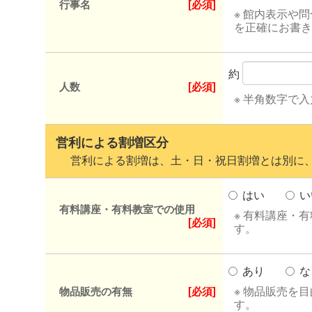
行事名
[必須]
※ 館内表示や
を正確にお書き
約
人数
[必須]
※ 半角数字で
営利による割増区分
営利による割増は、土・日・祝日割増とは別に、
はい
い
有料講座・有料教室での使用
※ 有料講座・
[必須]
す。
あり
な
※ 物品販売を
物品販売の有無
[必須]
す。