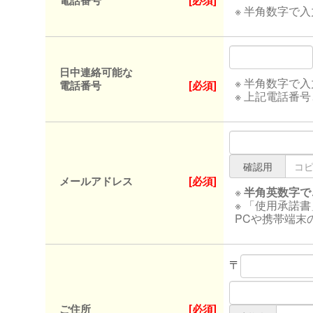
電話番号
[必須]
※ 半角数字で
日中連絡可能な
※ 半角数字で
電話番号
[必須]
※ 上記電話番
確認用
メールアドレス
[必須]
※
半角英数字で
※ 「使用承諾
PCや携帯端末
〒
ご住所
[必須]