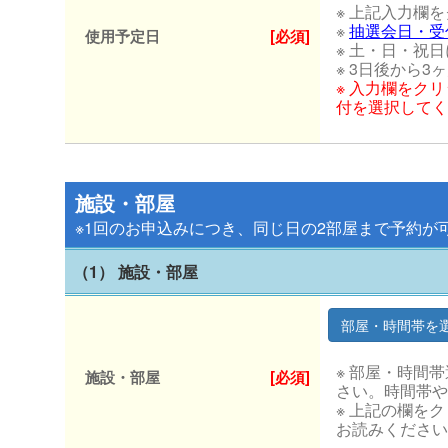
※ 上記入力欄
※
抽選会日・受
使用予定日
[必須]
※ 土・日・祝
※ 3日後から
※ 入力欄をク
付を選択してく
施設・部屋
※1回のお申込みにつき、同じ日の2部屋まで予約が
（1） 施設・部屋
※ 部屋・時間
施設・部屋
[必須]
さい。時間帯や
※ 上記の欄を
お読みください