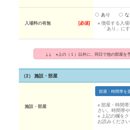
あり
な
※ 徴収する入
入場料の有無
[必須]
「あり」にす
↓↓ ※上の（１）以外に、同日で他の部屋を
（2） 施設・部屋
※ 部屋・時間
施設・部屋
さい。時間帯や
※ 上記の欄を
お読みください