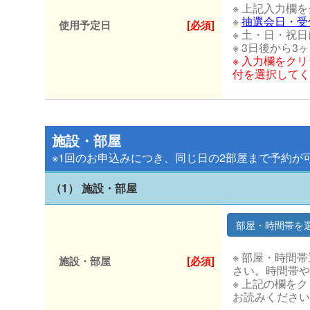
※ 上記入力欄
※
抽選会日・受
使用予定日
[必須]
※ 土・日・祝
※ 3日後から
※ 入力欄をク
付を選択してく
施設・部屋
※1回のお申込みにつき、同じ日の2部屋まで予約が
（1） 施設・部屋
※ 部屋・時間
施設・部屋
[必須]
さい。時間帯や
※ 上記の欄を
お読みください