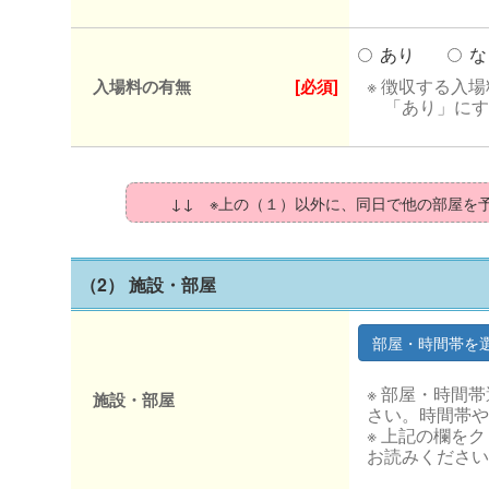
あり
な
※ 徴収する入
入場料の有無
[必須]
「あり」にす
↓↓ ※上の（１）以外に、同日で他の部屋を
（2） 施設・部屋
※ 部屋・時間
施設・部屋
さい。時間帯や
※ 上記の欄を
お読みください