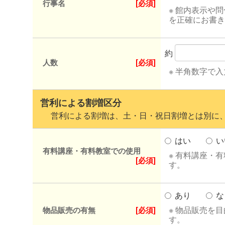
行事名
[必須]
※ 館内表示や
を正確にお書き
約
人数
[必須]
※ 半角数字で
営利による割増区分
営利による割増は、土・日・祝日割増とは別に、
はい
い
有料講座・有料教室での使用
※ 有料講座・
[必須]
す。
あり
な
※ 物品販売を
物品販売の有無
[必須]
す。