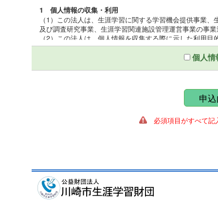
1 個人情報の収集・利用
（1）この法人は、生涯学習に関する学習機会提供事業、
及び調査研究事業、生涯学習関連施設管理運営事業の事業
（2）この法人は、個人情報を収集する際に示した利用目
（3）この法人は、個人情報を第三者との間で共同利用し
いて厳正な調査を行ったうえ、秘密保持をさせるために、
個人情
2 個人情報の提供
この法人は、個人情報を収集する際に示した利用目的の
第三者に提供しないものとする。ただし、法令により開示
申込
ることがある。
必須項目がすべて記入
3 個人情報の管理
（1）この法人は、個人情報保護統括管理者を置き、個人
（2）この法人は、個人情報の正確性を保ち、これを安全
（3）この法人は、個人情報の粉失、破壊、改ざん、漏え
適正な情報セキュリティ対策を講ずる。
4 個人情報の開示及び訂正
（1）この法人は、個人情報に関する個人の権利を尊重し
遂行に著しい支障をきたす場合又は個人の生命、身体、財
（2）この法人は、個人情報に関する個人の権利を尊重し
の調査を行い、訂正、削除を必要とする事由があるときは