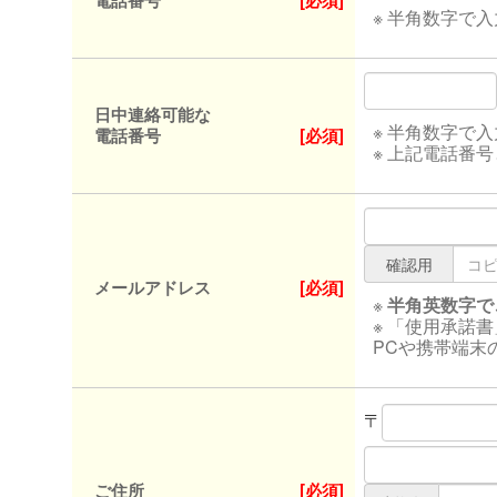
電話番号
[必須]
※ 半角数字で
日中連絡可能な
※ 半角数字で
電話番号
[必須]
※ 上記電話番
確認用
メールアドレス
[必須]
※
半角英数字で
※ 「使用承諾
PCや携帯端末
〒
ご住所
[必須]