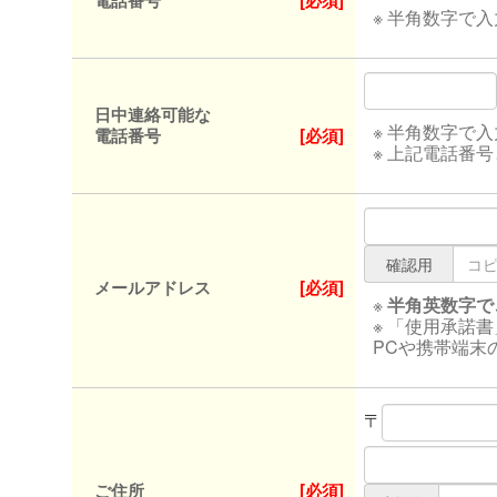
電話番号
[必須]
※ 半角数字で
日中連絡可能な
※ 半角数字で
電話番号
[必須]
※ 上記電話番
確認用
メールアドレス
[必須]
※
半角英数字で
※ 「使用承諾
PCや携帯端末
〒
ご住所
[必須]