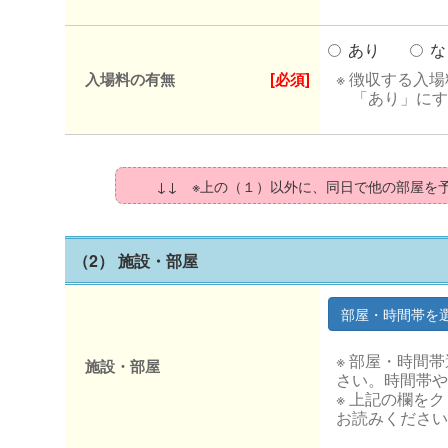
あり
な
※ 徴収する入
入場料の有無
[必須]
「あり」にす
↓↓ ※上の（１）以外に、同日で他の部屋を
（2） 施設・部屋
※ 部屋・時間
施設・部屋
さい。時間帯や
※ 上記の欄を
お読みください