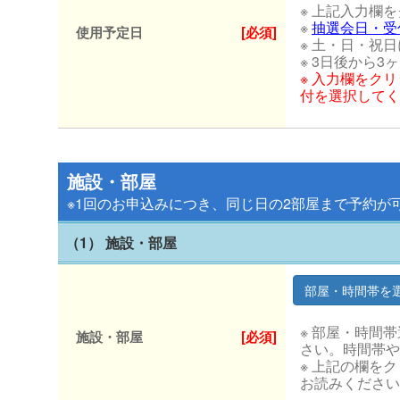
※ 上記入力欄
※
抽選会日・受
使用予定日
[必須]
※ 土・日・祝
※ 3日後から
※ 入力欄をク
付を選択してく
施設・部屋
※1回のお申込みにつき、同じ日の2部屋まで予約が
（1） 施設・部屋
※ 部屋・時間
施設・部屋
[必須]
さい。時間帯や
※ 上記の欄を
お読みください