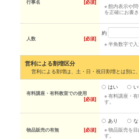
行事名
[必須]
※ 館内表示や
を正確にお書き
約
人数
[必須]
※ 半角数字で
営利による割増区分
営利による割増は、土・日・祝日割増とは別に、
はい
い
有料講座・有料教室での使用
※ 有料講座・
[必須]
す。
あり
な
※ 物品販売を
物品販売の有無
[必須]
す。