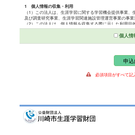
1 個人情報の収集・利用
（1）この法人は、生涯学習に関する学習機会提供事業、
及び調査研究事業、生涯学習関連施設管理運営事業の事業
（2）この法人は、個人情報を収集する際に示した利用目
（3）この法人は、個人情報を第三者との間で共同利用し
いて厳正な調査を行ったうえ、秘密保持をさせるために、
個人情
2 個人情報の提供
この法人は、個人情報を収集する際に示した利用目的の
第三者に提供しないものとする。ただし、法令により開示
申込
ることがある。
必須項目がすべて記入
3 個人情報の管理
（1）この法人は、個人情報保護統括管理者を置き、個人
（2）この法人は、個人情報の正確性を保ち、これを安全
（3）この法人は、個人情報の粉失、破壊、改ざん、漏え
適正な情報セキュリティ対策を講ずる。
4 個人情報の開示及び訂正
（1）この法人は、個人情報に関する個人の権利を尊重し
遂行に著しい支障をきたす場合又は個人の生命、身体、財
（2）この法人は、個人情報に関する個人の権利を尊重し
の調査を行い、訂正、削除を必要とする事由があるときは