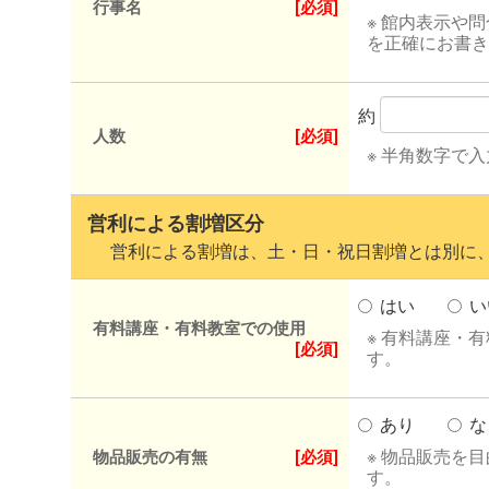
行事名
[必須]
※ 館内表示や
を正確にお書き
約
人数
[必須]
※ 半角数字で
営利による割増区分
営利による割増は、土・日・祝日割増とは別に、
はい
い
有料講座・有料教室での使用
※ 有料講座・
[必須]
す。
あり
な
※ 物品販売を
物品販売の有無
[必須]
す。