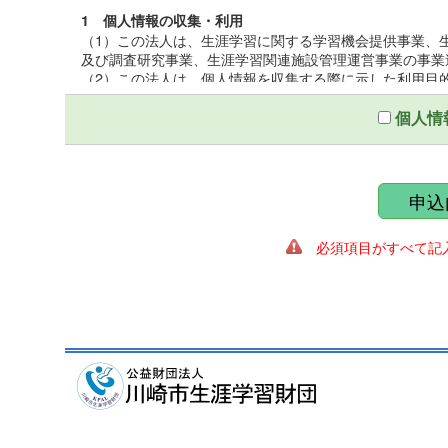
1 個人情報の収集・利用
（1）この法人は、生涯学習に関する学習機会提供事業、
及び調査研究事業、生涯学習関連施設管理運営事業の事業
（2）この法人は、個人情報を収集する際に示した利用目
（3）この法人は、個人情報を第三者との間で共同利用し
いて厳正な調査を行ったうえ、秘密保持をさせるために、
個人情
2 個人情報の提供
この法人は、個人情報を収集する際に示した利用目的の
第三者に提供しないものとする。ただし、法令により開示
申込
ることがある。
必須項目がすべて記入
3 個人情報の管理
（1）この法人は、個人情報保護統括管理者を置き、個人
（2）この法人は、個人情報の正確性を保ち、これを安全
（3）この法人は、個人情報の粉失、破壊、改ざん、漏え
適正な情報セキュリティ対策を講ずる。
4 個人情報の開示及び訂正
（1）この法人は、個人情報に関する個人の権利を尊重し
遂行に著しい支障をきたす場合又は個人の生命、身体、財
（2）この法人は、個人情報に関する個人の権利を尊重し
の調査を行い、訂正、削除を必要とする事由があるときは