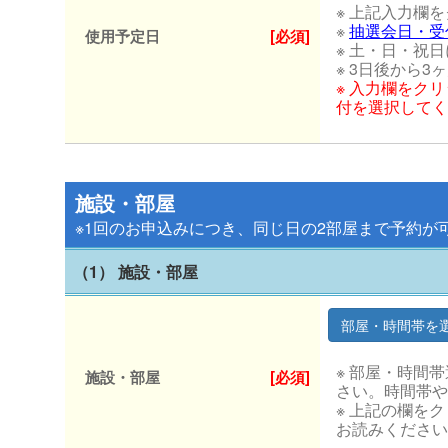
※ 上記入力欄
※
抽選会日・受
使用予定日
[必須]
※ 土・日・祝
※ 3日後から
※ 入力欄をク
付を選択してく
施設・部屋
※1回のお申込みにつき、同じ日の2部屋まで予約が
（1） 施設・部屋
※ 部屋・時間
施設・部屋
[必須]
さい。時間帯や
※ 上記の欄を
お読みください