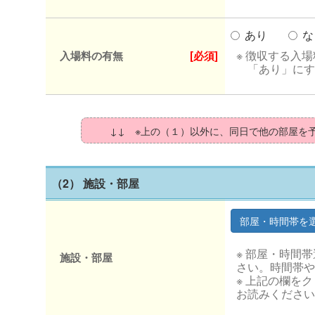
あり
な
※ 徴収する入
入場料の有無
[必須]
「あり」にす
↓↓ ※上の（１）以外に、同日で他の部屋を
（2） 施設・部屋
※ 部屋・時間
施設・部屋
さい。時間帯や
※ 上記の欄を
お読みください