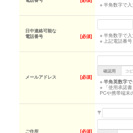
電話番号
[必須]
※ 半角数字で
日中連絡可能な
※ 半角数字で
電話番号
[必須]
※ 上記電話番
確認用
メールアドレス
[必須]
※
半角英数字で
※ 「使用承諾
PCや携帯端末
〒
ご住所
[必須]