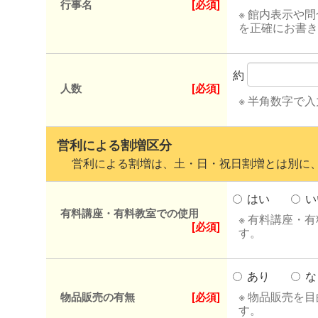
行事名
[必須]
※ 館内表示や
を正確にお書き
約
人数
[必須]
※ 半角数字で
営利による割増区分
営利による割増は、土・日・祝日割増とは別に、
はい
い
有料講座・有料教室での使用
※ 有料講座・
[必須]
す。
あり
な
※ 物品販売を
物品販売の有無
[必須]
す。