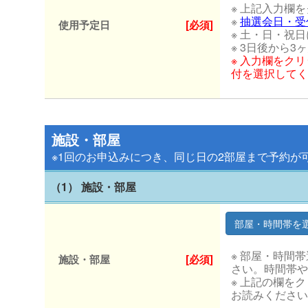
※ 上記入力欄
※
抽選会日・受
使用予定日
[必須]
※ 土・日・祝
※ 3日後から
※ 入力欄をク
付を選択してく
施設・部屋
※1回のお申込みにつき、同じ日の2部屋まで予約が
（1） 施設・部屋
※ 部屋・時間
施設・部屋
[必須]
さい。時間帯や
※ 上記の欄を
お読みください