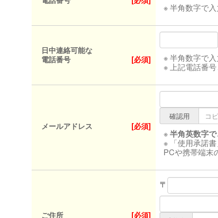
電話番号
[必須]
※ 半角数字で
日中連絡可能な
※ 半角数字で
電話番号
[必須]
※ 上記電話番
確認用
メールアドレス
[必須]
※
半角英数字で
※ 「使用承諾
PCや携帯端末
〒
ご住所
[必須]