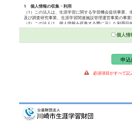
1 個人情報の収集・利用
（1）この法人は、生涯学習に関する学習機会提供事業、
及び調査研究事業、生涯学習関連施設管理運営事業の事業
（2）この法人は、個人情報を収集する際に示した利用目
（3）この法人は、個人情報を第三者との間で共同利用し
いて厳正な調査を行ったうえ、秘密保持をさせるために、
個人情
2 個人情報の提供
この法人は、個人情報を収集する際に示した利用目的の
第三者に提供しないものとする。ただし、法令により開示
申込
ることがある。
必須項目がすべて記入
3 個人情報の管理
（1）この法人は、個人情報保護統括管理者を置き、個人
（2）この法人は、個人情報の正確性を保ち、これを安全
（3）この法人は、個人情報の粉失、破壊、改ざん、漏え
適正な情報セキュリティ対策を講ずる。
4 個人情報の開示及び訂正
（1）この法人は、個人情報に関する個人の権利を尊重し
遂行に著しい支障をきたす場合又は個人の生命、身体、財
（2）この法人は、個人情報に関する個人の権利を尊重し
の調査を行い、訂正、削除を必要とする事由があるときは