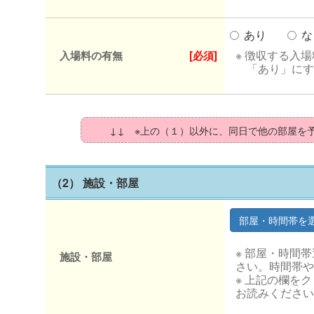
あり
な
※ 徴収する入
入場料の有無
[必須]
「あり」にす
↓↓ ※上の（１）以外に、同日で他の部屋を
（2） 施設・部屋
※ 部屋・時間
施設・部屋
さい。時間帯や
※ 上記の欄を
お読みください