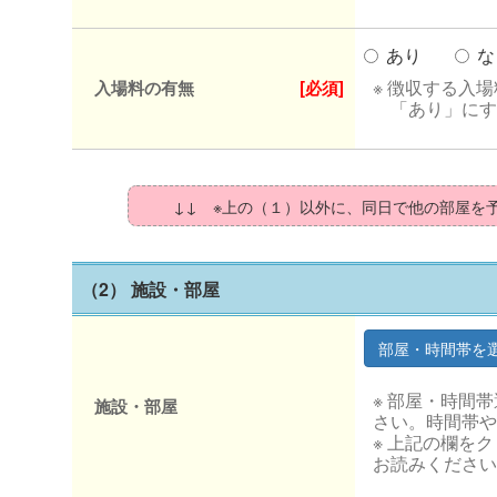
あり
な
※ 徴収する入
入場料の有無
[必須]
「あり」にす
↓↓ ※上の（１）以外に、同日で他の部屋を
（2） 施設・部屋
※ 部屋・時間
施設・部屋
さい。時間帯や
※ 上記の欄を
お読みください