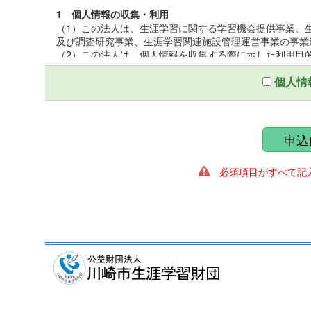
1 個人情報の収集・利用
（1）この法人は、生涯学習に関する学習機会提供事業、
及び調査研究事業、生涯学習関連施設管理運営事業の事業
（2）この法人は、個人情報を収集する際に示した利用目
（3）この法人は、個人情報を第三者との間で共同利用し
いて厳正な調査を行ったうえ、秘密保持をさせるために、
個人情
2 個人情報の提供
この法人は、個人情報を収集する際に示した利用目的の
第三者に提供しないものとする。ただし、法令により開示
申込
ることがある。
必須項目がすべて記入
3 個人情報の管理
（1）この法人は、個人情報保護統括管理者を置き、個人
（2）この法人は、個人情報の正確性を保ち、これを安全
（3）この法人は、個人情報の粉失、破壊、改ざん、漏え
適正な情報セキュリティ対策を講ずる。
4 個人情報の開示及び訂正
（1）この法人は、個人情報に関する個人の権利を尊重し
遂行に著しい支障をきたす場合又は個人の生命、身体、財
（2）この法人は、個人情報に関する個人の権利を尊重し
の調査を行い、訂正、削除を必要とする事由があるときは