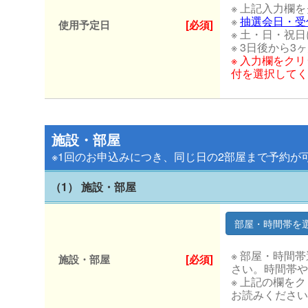
※ 上記入力欄
※
抽選会日・受
使用予定日
[必須]
※ 土・日・祝
※ 3日後から
※ 入力欄をク
付を選択してく
施設・部屋
※1回のお申込みにつき、同じ日の2部屋まで予約が
（1） 施設・部屋
※ 部屋・時間
施設・部屋
[必須]
さい。時間帯や
※ 上記の欄を
お読みください