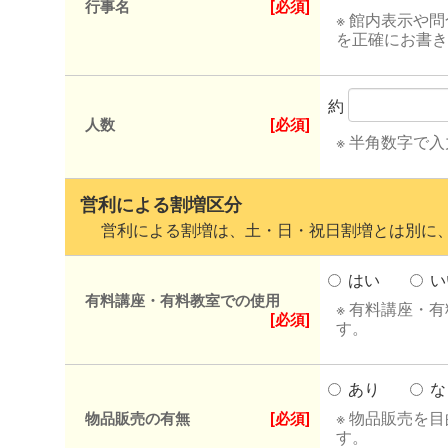
行事名
[必須]
※ 館内表示や
を正確にお書き
約
人数
[必須]
※ 半角数字で
営利による割増区分
営利による割増は、土・日・祝日割増とは別に、
はい
い
有料講座・有料教室での使用
※ 有料講座・
[必須]
す。
あり
な
※ 物品販売を
物品販売の有無
[必須]
す。