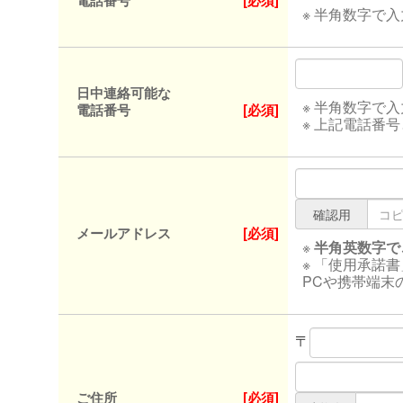
電話番号
[必須]
※ 半角数字で
日中連絡可能な
※ 半角数字で
電話番号
[必須]
※ 上記電話番
確認用
メールアドレス
[必須]
※
半角英数字で
※ 「使用承諾
PCや携帯端末
〒
ご住所
[必須]