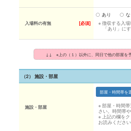
あり
な
※ 徴収する入
入場料の有無
[必須]
「あり」にす
↓↓ ※上の（１）以外に、同日で他の部屋を
（2） 施設・部屋
※ 部屋・時間
施設・部屋
さい。時間帯や
※ 上記の欄を
お読みください