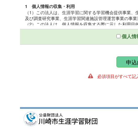
1 個人情報の収集・利用
（1）この法人は、生涯学習に関する学習機会提供事業、
及び調査研究事業、生涯学習関連施設管理運営事業の事業
（2）この法人は、個人情報を収集する際に示した利用目
（3）この法人は、個人情報を第三者との間で共同利用し
いて厳正な調査を行ったうえ、秘密保持をさせるために、
個人情
2 個人情報の提供
この法人は、個人情報を収集する際に示した利用目的の
第三者に提供しないものとする。ただし、法令により開示
申込
ることがある。
必須項目がすべて記入
3 個人情報の管理
（1）この法人は、個人情報保護統括管理者を置き、個人
（2）この法人は、個人情報の正確性を保ち、これを安全
（3）この法人は、個人情報の粉失、破壊、改ざん、漏え
適正な情報セキュリティ対策を講ずる。
4 個人情報の開示及び訂正
（1）この法人は、個人情報に関する個人の権利を尊重し
遂行に著しい支障をきたす場合又は個人の生命、身体、財
（2）この法人は、個人情報に関する個人の権利を尊重し
の調査を行い、訂正、削除を必要とする事由があるときは