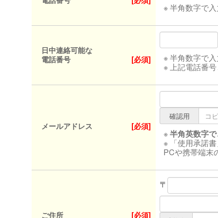
電話番号
[必須]
※ 半角数字で
日中連絡可能な
※ 半角数字で
電話番号
[必須]
※ 上記電話番
確認用
メールアドレス
[必須]
※
半角英数字で
※ 「使用承諾
PCや携帯端末
〒
ご住所
[必須]