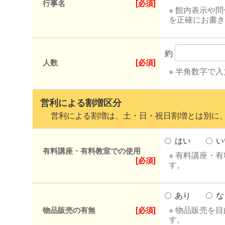
行事名
[必須]
※ 館内表示や
を正確にお書き
約
人数
[必須]
※ 半角数字で
営利による割増区分
営利による割増は、土・日・祝日割増とは別に、
はい
い
有料講座・有料教室での使用
※ 有料講座・
[必須]
す。
あり
な
※ 物品販売を
物品販売の有無
[必須]
す。