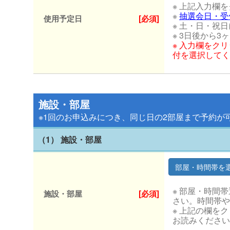
※ 上記入力欄
※
抽選会日・受
使用予定日
[必須]
※ 土・日・祝
※ 3日後から
※ 入力欄をク
付を選択してく
施設・部屋
※1回のお申込みにつき、同じ日の2部屋まで予約が
（1） 施設・部屋
※ 部屋・時間
施設・部屋
[必須]
さい。時間帯や
※ 上記の欄を
お読みください