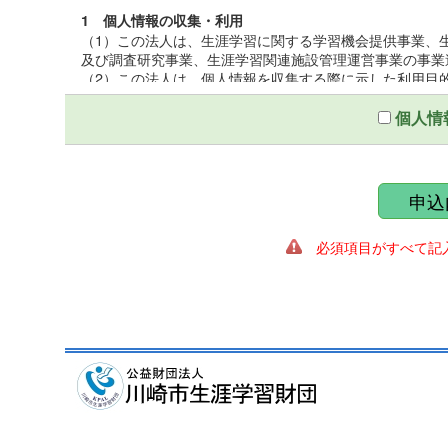
1 個人情報の収集・利用
（1）この法人は、生涯学習に関する学習機会提供事業、
及び調査研究事業、生涯学習関連施設管理運営事業の事業
（2）この法人は、個人情報を収集する際に示した利用目
（3）この法人は、個人情報を第三者との間で共同利用し
いて厳正な調査を行ったうえ、秘密保持をさせるために、
個人情
2 個人情報の提供
この法人は、個人情報を収集する際に示した利用目的の
第三者に提供しないものとする。ただし、法令により開示
申込
ることがある。
必須項目がすべて記入
3 個人情報の管理
（1）この法人は、個人情報保護統括管理者を置き、個人
（2）この法人は、個人情報の正確性を保ち、これを安全
（3）この法人は、個人情報の粉失、破壊、改ざん、漏え
適正な情報セキュリティ対策を講ずる。
4 個人情報の開示及び訂正
（1）この法人は、個人情報に関する個人の権利を尊重し
遂行に著しい支障をきたす場合又は個人の生命、身体、財
（2）この法人は、個人情報に関する個人の権利を尊重し
の調査を行い、訂正、削除を必要とする事由があるときは