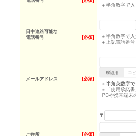
電話番号
[必須]
※ 半角数字で
日中連絡可能な
※ 半角数字で
電話番号
[必須]
※ 上記電話番
確認用
メールアドレス
[必須]
※
半角英数字で
※ 「使用承諾
PCや携帯端末
〒
ご住所
[必須]