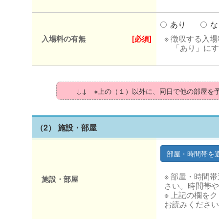
あり
な
※ 徴収する入
入場料の有無
[必須]
「あり」にす
↓↓ ※上の（１）以外に、同日で他の部屋を
（2） 施設・部屋
※ 部屋・時間
施設・部屋
さい。時間帯や
※ 上記の欄を
お読みください