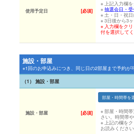
※ 上記入力欄
※
抽選会日・受
使用予定日
[必須]
※ 土・日・祝
※ 3日後から
※ 入力欄をク
付を選択してく
施設・部屋
※1回のお申込みにつき、同じ日の2部屋まで予約が
（1） 施設・部屋
※ 部屋・時間
施設・部屋
[必須]
さい。時間帯や
※ 上記の欄を
お読みください