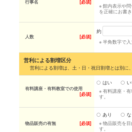
行事名
[必須]
※ 館内表示や
を正確にお書き
約
人数
[必須]
※ 半角数字で
営利による割増区分
営利による割増は、土・日・祝日割増とは別に、
はい
い
有料講座・有料教室での使用
※ 有料講座・
[必須]
す。
あり
な
※ 物品販売を
物品販売の有無
[必須]
す。