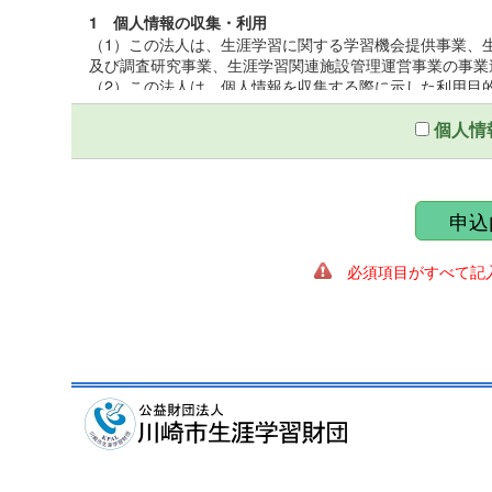
1 個人情報の収集・利用
（1）この法人は、生涯学習に関する学習機会提供事業、
及び調査研究事業、生涯学習関連施設管理運営事業の事業
（2）この法人は、個人情報を収集する際に示した利用目
（3）この法人は、個人情報を第三者との間で共同利用し
いて厳正な調査を行ったうえ、秘密保持をさせるために、
個人情
2 個人情報の提供
この法人は、個人情報を収集する際に示した利用目的の
第三者に提供しないものとする。ただし、法令により開示
申込
ることがある。
必須項目がすべて記入
3 個人情報の管理
（1）この法人は、個人情報保護統括管理者を置き、個人
（2）この法人は、個人情報の正確性を保ち、これを安全
（3）この法人は、個人情報の粉失、破壊、改ざん、漏え
適正な情報セキュリティ対策を講ずる。
4 個人情報の開示及び訂正
（1）この法人は、個人情報に関する個人の権利を尊重し
遂行に著しい支障をきたす場合又は個人の生命、身体、財
（2）この法人は、個人情報に関する個人の権利を尊重し
の調査を行い、訂正、削除を必要とする事由があるときは