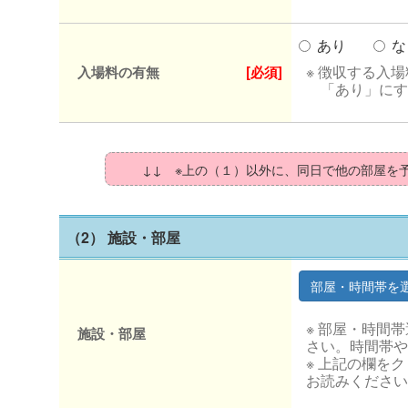
あり
な
※ 徴収する入
入場料の有無
[必須]
「あり」にす
↓↓ ※上の（１）以外に、同日で他の部屋を
（2） 施設・部屋
※ 部屋・時間
施設・部屋
さい。時間帯や
※ 上記の欄を
お読みください