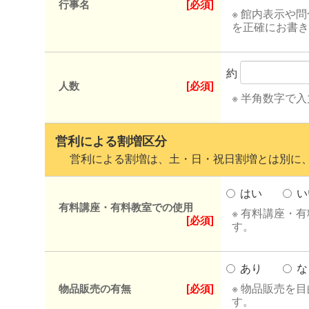
行事名
[必須]
※ 館内表示や
を正確にお書き
約
人数
[必須]
※ 半角数字で
営利による割増区分
営利による割増は、土・日・祝日割増とは別に、
はい
い
有料講座・有料教室での使用
※ 有料講座・
[必須]
す。
あり
な
※ 物品販売を
物品販売の有無
[必須]
す。