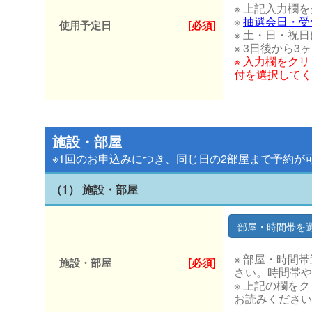
※ 上記入力欄
※
抽選会日・受
使用予定日
[必須]
※ 土・日・祝
※ 3日後から
※ 入力欄をク
付を選択してく
施設・部屋
※1回のお申込みにつき、同じ日の2部屋まで予約が
（1） 施設・部屋
※ 部屋・時間
施設・部屋
[必須]
さい。時間帯や
※ 上記の欄を
お読みください