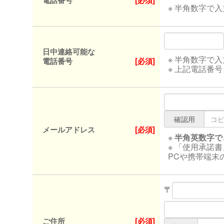
電話番号
[必須]
※ 半角数字で
日中連絡可能な
※ 半角数字で
電話番号
[必須]
※ 上記電話番
確認用
メールアドレス
[必須]
※
半角英数字で
※ 「使用承諾
PCや携帯端末
〒
ご住所
[必須]