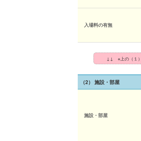
入場料の有無
↓↓ ※上の（１
（2） 施設・部屋
施設・部屋