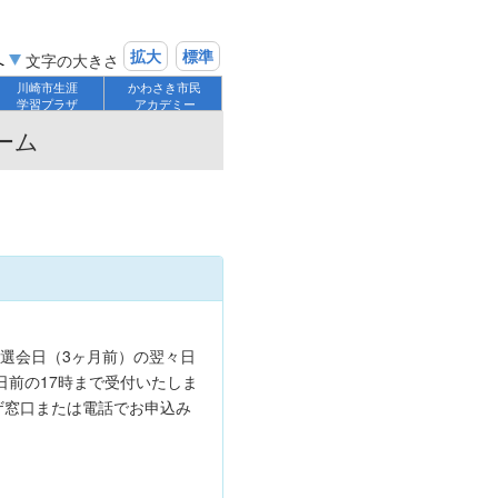
拡大
標準
へ
文字の大きさ
川崎市生涯
かわさき市民
学習プラザ
アカデミー
ーム
】
選会日（3ヶ月前）の翌々日
日前の17時まで受付いたしま
ザ窓口または電話でお申込み
）