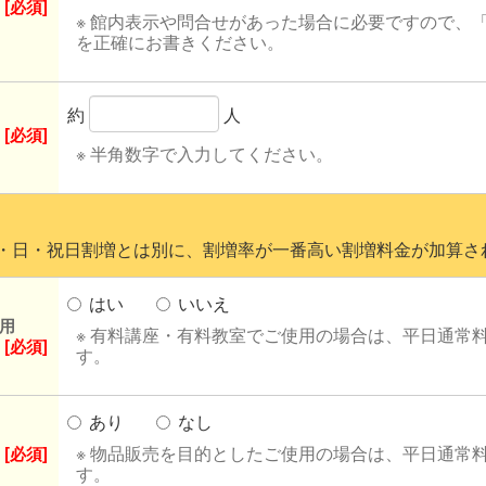
[必須]
※ 館内表示や問合せがあった場合に必要ですので、
を正確にお書きください。
約
人
[必須]
※ 半角数字で入力してください。
日・祝日割増とは別に、割増率が一番高い割増料金が加算さ
はい
いいえ
用
※ 有料講座・有料教室でご使用の場合は、平日通常
[必須]
す。
あり
なし
※ 物品販売を目的としたご使用の場合は、平日通常料
[必須]
す。