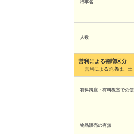
行事名
人数
営利による割増区分
営利による割増は、土・
有料講座・有料教室での使
物品販売の有無