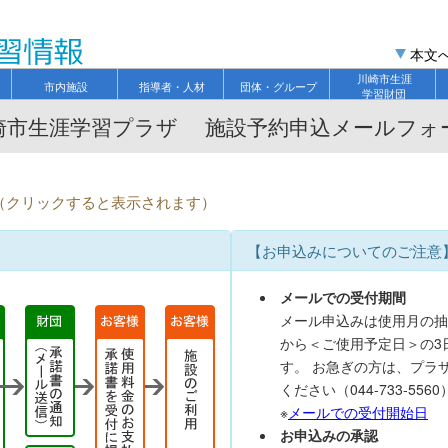
本文
川崎市生涯
市内施設
指導者・人材
団体・グループ
学習財団
崎市生涯学習プラザ 施設予約申込メールフォ
て（クリックすると表示されます）
【お申込みについてのご注意
メールでの受付期間
メール申込みは使用月の抽
から＜ご使用予定日＞の3
す。 お急ぎの方は、プラ
ください（044-733-5560
※
メールでの受付開始日
お申込みの承認