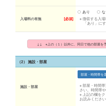
あり
な
※ 徴収する入
入場料の有無
[必須]
「あり」にす
↓↓ ※上の（１）以外に、同日で他の部屋を
（2） 施設・部屋
※ 部屋・時間
施設・部屋
さい。時間帯や
※ 上記の欄を
お読みください