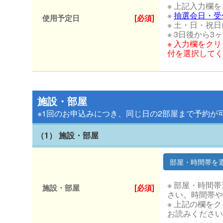
※ 上記入力欄
※
抽選会日・受
使用予定日
[必須]
※ 土・日・祝
※ 3日後から
※ 入力欄をク
付を選択してく
施設・部屋
※1回のお申込みにつき、同じ日の2部屋まで予約が
（1） 施設・部屋
※ 部屋・時間
施設・部屋
[必須]
さい。時間帯や
※ 上記の欄を
お読みください