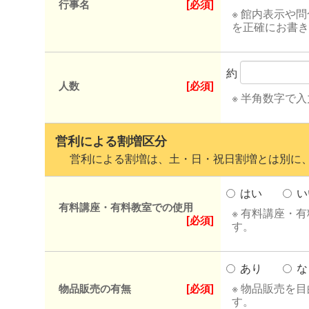
行事名
[必須]
※ 館内表示や
を正確にお書き
約
人数
[必須]
※ 半角数字で
営利による割増区分
営利による割増は、土・日・祝日割増とは別に、
はい
い
有料講座・有料教室での使用
※ 有料講座・
[必須]
す。
あり
な
※ 物品販売を
物品販売の有無
[必須]
す。