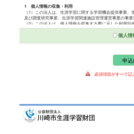
1 個人情報の収集・利用
（1）この法人は、生涯学習に関する学習機会提供事業、
及び調査研究事業、生涯学習関連施設管理運営事業の事業
（2）この法人は、個人情報を収集する際に示した利用目
（3）この法人は、個人情報を第三者との間で共同利用し
いて厳正な調査を行ったうえ、秘密保持をさせるために、
個人情
2 個人情報の提供
この法人は、個人情報を収集する際に示した利用目的の
第三者に提供しないものとする。ただし、法令により開示
申込
ることがある。
必須項目がすべて記入
3 個人情報の管理
（1）この法人は、個人情報保護統括管理者を置き、個人
（2）この法人は、個人情報の正確性を保ち、これを安全
（3）この法人は、個人情報の粉失、破壊、改ざん、漏え
適正な情報セキュリティ対策を講ずる。
4 個人情報の開示及び訂正
（1）この法人は、個人情報に関する個人の権利を尊重し
遂行に著しい支障をきたす場合又は個人の生命、身体、財
（2）この法人は、個人情報に関する個人の権利を尊重し
の調査を行い、訂正、削除を必要とする事由があるときは