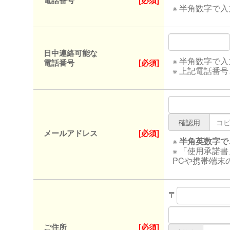
電話番号
[必須]
※ 半角数字で
日中連絡可能な
※ 半角数字で
電話番号
[必須]
※ 上記電話番
確認用
メールアドレス
[必須]
※
半角英数字で
※ 「使用承諾
PCや携帯端末
〒
ご住所
[必須]