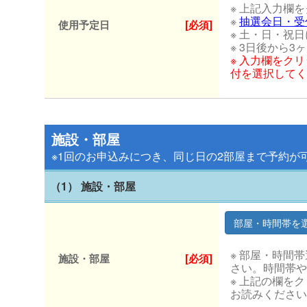
※ 上記入力欄
※
抽選会日・受
使用予定日
[必須]
※ 土・日・祝
※ 3日後から
※ 入力欄をク
付を選択してく
施設・部屋
※1回のお申込みにつき、同じ日の2部屋まで予約が
（1） 施設・部屋
※ 部屋・時間
施設・部屋
[必須]
さい。時間帯や
※ 上記の欄を
お読みください