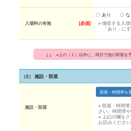
あり
な
※ 徴収する入
入場料の有無
[必須]
「あり」にす
↓↓ ※上の（１）以外に、同日で他の部屋を
（2） 施設・部屋
※ 部屋・時間
施設・部屋
さい。時間帯や
※ 上記の欄を
お読みください