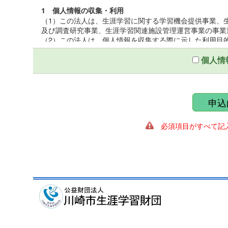
1 個人情報の収集・利用
（1）この法人は、生涯学習に関する学習機会提供事業、
及び調査研究事業、生涯学習関連施設管理運営事業の事業
（2）この法人は、個人情報を収集する際に示した利用目
（3）この法人は、個人情報を第三者との間で共同利用し
いて厳正な調査を行ったうえ、秘密保持をさせるために、
個人情
2 個人情報の提供
この法人は、個人情報を収集する際に示した利用目的の
第三者に提供しないものとする。ただし、法令により開示
申込
ることがある。
必須項目がすべて記入
3 個人情報の管理
（1）この法人は、個人情報保護統括管理者を置き、個人
（2）この法人は、個人情報の正確性を保ち、これを安全
（3）この法人は、個人情報の粉失、破壊、改ざん、漏え
適正な情報セキュリティ対策を講ずる。
4 個人情報の開示及び訂正
（1）この法人は、個人情報に関する個人の権利を尊重し
遂行に著しい支障をきたす場合又は個人の生命、身体、財
（2）この法人は、個人情報に関する個人の権利を尊重し
の調査を行い、訂正、削除を必要とする事由があるときは