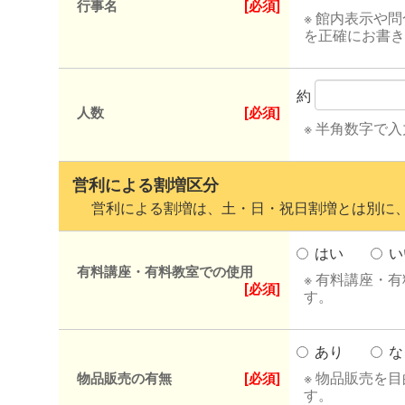
行事名
[必須]
※ 館内表示や
を正確にお書き
約
人数
[必須]
※ 半角数字で
営利による割増区分
営利による割増は、土・日・祝日割増とは別に、
はい
い
有料講座・有料教室での使用
※ 有料講座・
[必須]
す。
あり
な
※ 物品販売を
物品販売の有無
[必須]
す。