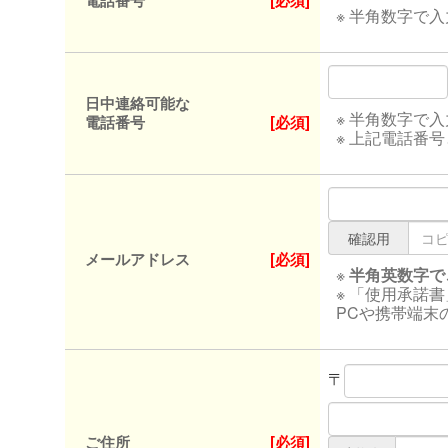
電話番号
[必須]
※ 半角数字で
日中連絡可能な
※ 半角数字で
電話番号
[必須]
※ 上記電話番
確認用
メールアドレス
[必須]
※
半角英数字で
※ 「使用承諾
PCや携帯端末
〒
ご住所
[必須]