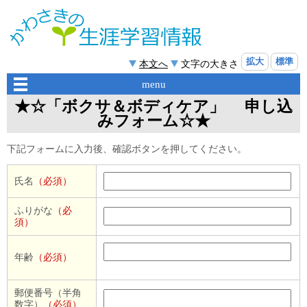
拡大
標準
本文へ
文字の大きさ
menu
★☆「ボクサ＆ボディケア」 申し込
みフォーム☆★
下記フォームに入力後、確認ボタンを押してください。
氏名
（必須）
ふりがな
（必
須）
年齢
（必須）
郵便番号（半角
数字）
（必須）