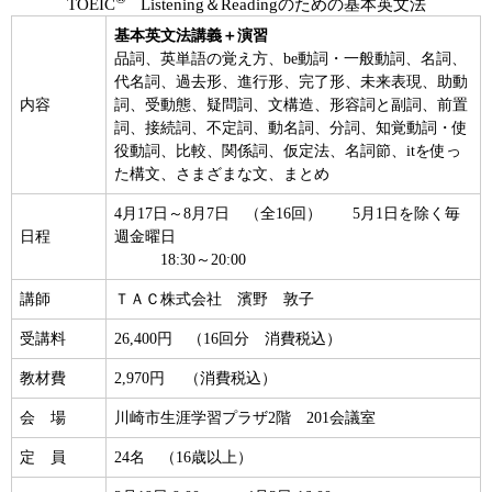
TOEIC
Listening＆Readingのための基本英文法
基本英文法講義＋演習
品詞、英単語の覚え方、be動詞・一般動詞、名詞、
代名詞、過去形、進行形、完了形、未来表現、助動
内容
詞、受動態、疑問詞、文構造、形容詞と副詞、前置
詞、接続詞、不定詞、動名詞、分詞、知覚動詞・使
役動詞、比較、関係詞、仮定法、名詞節、itを使っ
た構文、さまざまな文、まとめ
4月17日～8月7日 （全16回） 5月1日を除く毎
日程
週金曜日
18:30～20:00
講師
ＴＡＣ株式会社 濱野 敦子
受講料
26,400円 （16回分 消費税込）
教材費
2,970円 （消費税込）
会 場
川崎市生涯学習プラザ2階 201会議室
定 員
24名 （16歳以上）