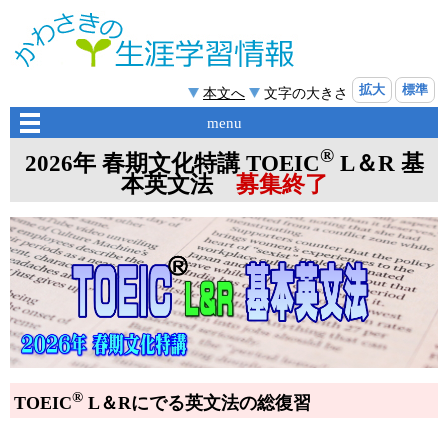
拡大
標準
本文へ
文字の大きさ
menu
®
2026年 春期文化特講 TOEIC
L＆R 基
本英文法
募集終了
®
TOEIC
L＆Rにでる英文法の総復習