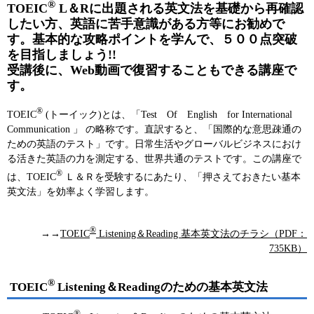
®
TOEIC
L＆Rに出題される英文法を基礎から再確認
したい方、英語に苦手意識がある方等にお勧めで
す。基本的な攻略ポイントを学んで、５００点突破
を目指しましょう!!
受講後に、Web動画で復習することもできる講座で
す。
®
TOEIC
(トーイック)とは、「Test Of English for International
Communication 」 の略称です。直訳すると、「国際的な意思疎通の
ための英語のテスト」です。日常生活やグローバルビジネスにおけ
る活きた英語の力を測定する、世界共通のテストです。この講座で
®
は、TOEIC
Ｌ＆Ｒを受験するにあたり、「押さえておきたい基本
英文法」を効率よく学習します。
®
→→
TOEIC
Listening＆Reading 基本英文法のチラシ（PDF：
735KB）
®
TOEIC
Listening＆Readingのための基本英文法
®