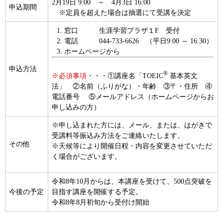
2月19日 9:00 ～ 4月3日 16:00
申込期間
※定員を超えた場合は抽選にて受講を決定
窓口 生涯学習プラザ１F 受付
電話 044-733-6626 （平日9:00 ～ 16:30）
ホームページから
申込方法
®
※必須事項
・・・①講座名「TOEIC
基本英文
法」 ②名前（ふりがな）・年齢 ③〒・住所 ④
電話番号 ⑤メールアドレス（ホームページからお
申し込みの方）
※申し込まれた方には、メール、または、はがきで
受講料等振込み方法をご連絡いたします。
その他
※天候等により開催日程・内容を変更させていただ
く場合がございます。
令和8年10月からは、本講座を受けて、500点突破を
今後の予定
目指す講座を開催する予定。
令和8年8月初旬から受付け開始